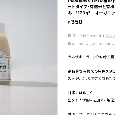
【有機農家が作った糀の甘
ートタイプ・有機米と有機
み- "170g"│オーガニ
350
¥
別途送料がかかります。
送料
¥10,000以上のご注文で国
カネサオーガニック味噌工房
高品質な有機米の特色を活か
スッキリとした甘さと口あた
甘酒には珍しく、
生タイプの塩糀を加えて製造
甘酒は苦手だけどこれなら！