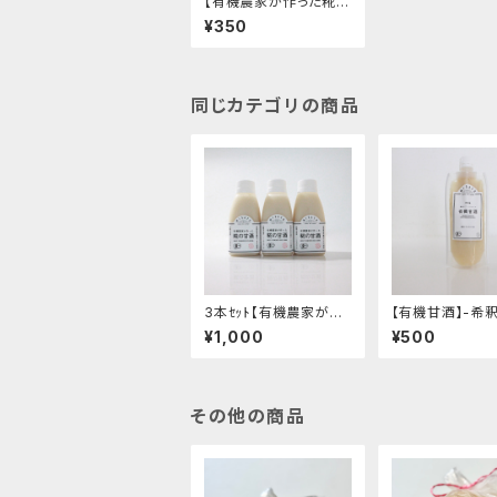
【有機農家が作った糀の
甘酒】-国産オーガニッ
¥350
ク・ストレートタイプ・有
機米と有機生塩糀 使用
のスッキリとした甘み-
"170g"│オーガニック
発酵食品 有機 甘酒
同じカテゴリの商品
3本ｾｯﾄ【有機農家が作
【有機甘酒】-希
った糀の甘酒】-国産オ
むタイプ・有機米
¥1,000
¥500
ーガニック・ストレートタ
い甘み- "200g"│オー
イプ・有機米と有機生塩
ガニック 発酵食
糀 使用のスッキリとし
甘酒
た甘み-│オーガニック
発酵食品 有機 甘酒
その他の商品