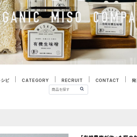
レシピ
CATEGORY
RECRUIT
CONTACT
発