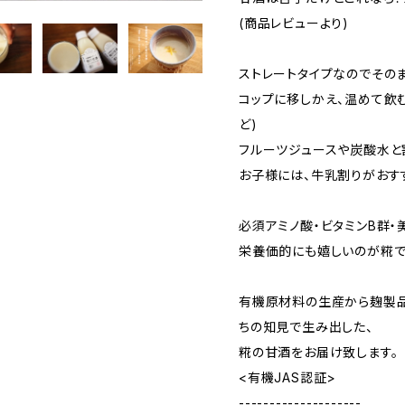
(商品レビューより)
ストレートタイプなのでその
コップに移しかえ、温めて飲む
ど)
フルーツジュースや炭酸水と
お子様には、牛乳割りがおす
必須アミノ酸・ビタミンB群
栄養価的にも嬉しいのが糀で
有機原材料の生産から麹製
ちの知見で生み出した、
糀の甘酒をお届け致します。
<有機JAS認証>
--------------------