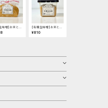
生味噌】お米と大
【有機生味噌】お米と大
味と旨味- "袋入
豆の甘味と旨味- "カッ
88
¥810
g"│オーガニック
プ入り400g"│オーガ
発酵食品 有機 調
ニック 味噌 発酵食品
有機 調味料