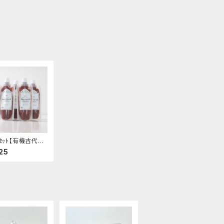
ｸｾｯﾄ【有機古代米
-希釈して飲むタ
25
香ばしい味わい-
0g"│オーガニック
品 有機 甘酒