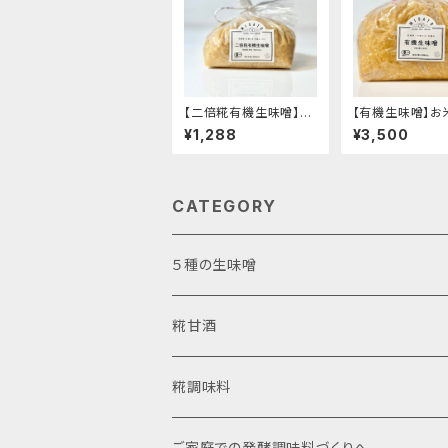
【二倍糀有機生味噌】-
【有機生味噌】お
糀たっぷり・減塩白味噌
豆の甘味と旨味-
¥1,288
¥3,500
タイプ・甘め- "袋入り1
り3kg"│オーガ
kg"│オーガニック 味
味噌 発酵食品 有
噌 発酵食品 有機 調味
味料
料
CATEGORY
５種の生味噌
お試しアソート
糀甘酒
使いやすいカップ入り
濃縮タイプ
糀調味料
自宅で詰め替え袋入り
ストレートタイプ
ご家庭での発酵調味料づくりへ