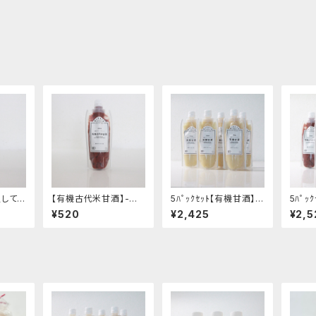
釈して飲
【有機古代米甘酒】-希
5ﾊﾟｯｸｾｯﾄ【有機甘酒】 -
5ﾊﾟｯ
の優し
釈して飲むタイプ・香ば
希釈して飲むタイプ・有
甘酒】
¥520
¥2,425
¥2,5
しい味わい- "200g"│
機米の優しい甘み- "20
イプ・
品 有機
オーガニック 発酵食品
0g"│オーガニック 発
"20
有機 甘酒
酵食品 有機 甘酒
発酵食