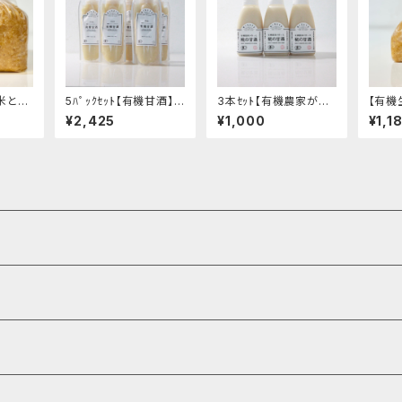
米と大
5ﾊﾟｯｸｾｯﾄ【有機甘酒】 -
3本ｾｯﾄ【有機農家が作
【有機
 "袋入
希釈して飲むタイプ・有
った糀の甘酒】-国産オ
豆の甘
¥2,425
¥1,000
¥1,1
ニック
機米の優しい甘み- "20
ーガニック・ストレートタ
り1k
機 調
0g"│オーガニック 発
イプ・有機米と有機生塩
味噌 
酵食品 有機 甘酒
糀 使用のスッキリとし
味料
た甘み-│オーガニック
発酵食品 有機 甘酒