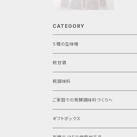
うに、 原材料
しみ頂ける甘酒です。 黒米には、アントシア
価が更にプラ
CATEGORY
豆乳に混
ンカレーレシ
５種の生味噌
名： 有
お試しアソート
糀甘酒
使いやすいカップ入り
濃縮タイプ
糀調味料
自宅で詰め替え袋入り
ストレートタイプ
ご家庭での発酵調味料づくりへ
ギフトボックス