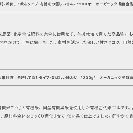
【有機甘酒】-希釈して飲むタイプ・有機米の優しい甘み- "200g"│オーガニ
成農薬・化学合成肥料を完全に使用せず、 有機栽培で育てた高品質なお
醸しました。 素材を活かした優しい甘さとコク、 自然の恵みがたっぷり詰まった一杯を味わってみ
B群、食物繊維などが含まれ、
にも効果的。 また、希釈するタイプなのでお飲み物は勿論、お料理へお砂糖
ては水割り、お湯割り、豆乳やスムージーに混ぜても美味しくお飲み頂け
飲み物としてはもちろん、スポーツ後の疲れた体にも最適。 糀甘酒に含まれるオリゴ糖は、 腸内の善玉菌を増や
【有機古代米甘酒】-希釈して飲むタイプ・香ばしい味わい- "200g"│オ
整える事にも一役買い、免疫力の維持にも効果的です。 高品質な有機JAS米の糀甘酒を心ゆくまでお楽しみ
 -------------------- 原材料名： 有機米こうじ(自社製造)、有
以上 保存方法： 直射日光を避け、冷暗所にて保存 ※まれにお米由来の黒い粒の様なものが入っていること
米こうじと有機米、 国産有機黒米を使用した有機古代米甘酒です。 黒米の栄養価を余すことなく取り入れられ
いますが、品質上問題ありません。開封後は冷蔵庫で保管し、お早めにお
材料全体をじっくり糖化させて、使い易く仕上げました。 鮮やかな色合いと香ばしい味わい、まろやかな甘さを
、アントシアニンが豊富に含まれており、アンチエイジングや美肌へも効果が期待できる
にプラスされております。 ビタミンB1、B2も含まれるのでダイエットにも◎ また、乳製品と非常に相性