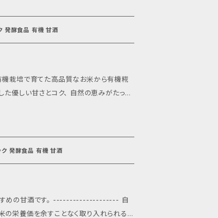
おすすめです。 古代米甘酒のグ
0/135816 -------------------- 原材
ク 発酵食品 有機 甘酒
産有機栽培) 内容量： 200g 賞味期限：
、冷暗所にて保存 ※開封後は冷蔵庫で保管し、お早めにお召し上がり下さい。
でお飲み物は勿論、お料理へお砂糖の代わり
 糀甘酒に含まれるオリゴ
ック 発酵食品 有機 甘酒
品質な有機JAS米の糀
有機米こうじ(自社製造)、有機米(宮城県産自社有機
お米由来の黒い粒の
。 -------------------- 自
蔵庫で保管し、お早めにお召し上がり下さ