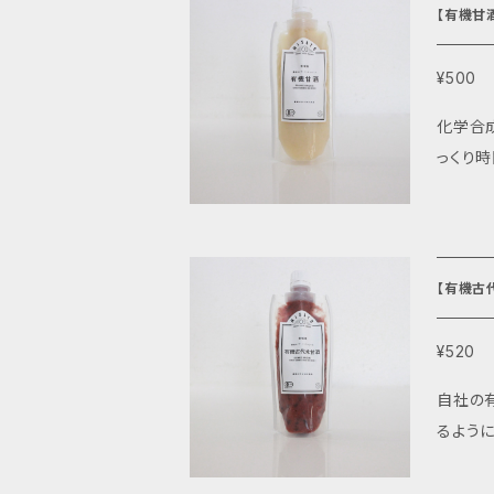
¥500
化学合
っくり時間をかけて丁寧に
ませんか。 糀甘酒は、糀の糖化酵素が働き、生み出される飲み物です。 必須アミノ酸・ビタミン
健康維持
物とし
ので、 朝の
し腸内環境を
下さい。
¥520
味期限：2ヶ月
自社の有機
がござ
るように、 原
お楽しみ頂ける甘酒です。 黒米には
栄養価が更