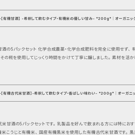
に混ぜたり、スムージー、お菓子の生地に練りこんだり生クリームと混ぜたりしても
レシピはこちら↓ https://www.kanesaorganic.jp/blog/2019/07/2
ｾｯﾄ【有機甘酒】 -希釈して飲むタイプ・有機米の優しい甘み- "200g"│オーガニッ
有機米こうじ(自社製造)、有機米(宮城県産自社有機栽培)、有機黒米(国
2ヶ月以上 保存方法： 直射日光を避け
合成農薬・化学合成肥料を完全に使用せず、 有機栽培で育てた高品質なお米から有機糀
糀を使用してじっくり時間をかけて丁寧に醸しました。 素材を活かした優しい甘さとコク、 自然の恵みがたっぷ
みませんか。 糀甘酒は、糀の糖化酵素が働き、生み出される飲み物です。 必須アミノ酸・ビタミンB
物繊維などが含まれ、健康維持にも効果的。 また、希釈するタイプなの
り、お湯割り、豆乳やスムージーに混ぜても美味しくお飲み頂けます。 脳の栄養
ブドウ糖も含まれるので、 朝の飲み物としてはもちろん、スポーツ後の疲れた体にも最適。
ｾｯﾄ【有機古代米甘酒】-希釈して飲むタイプ・香ばしい味わい- "200g"│オーガニ
腸内の善玉菌を増やし腸内環境を整える事にも一役買い、免疫力の維持にも効果的です。 高
ゆくまでお楽しみ下さい。 -------------------- 原材料名： 
容量： 200g 賞味期限：2ヶ月以上 保存方法： 直射日光を避け、冷暗所にて保存 ※まれに
米甘酒の5パックセットです。 乳製品を好んで飲まれる方には特におすすめの甘酒です
のが入っていることがございますが、品質上問題ありません。開封後は冷
うじと有機米、 国産有機黒米を使用した有機古代米甘酒です。 黒米の栄養価を余すことなく取り入れられるよ