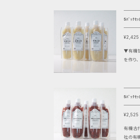
乳や豆乳
リーンカレー
5ﾊﾟｯｸ
料名： 
¥2,425
▼有機甘酒の5パックセット 化学
を作り、 その
り詰まった一杯を味わって
群、食
にもお使い頂けます。 お飲み物としては水割
源となる
5ﾊﾟｯｸ
糖は、 
甘酒を心
¥2,525
栽培) 内
有機古代
様なも
社の有機米こ
い。