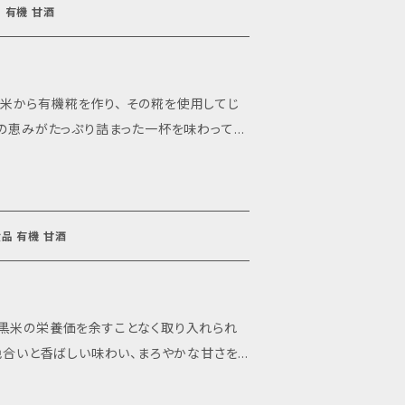
ック 発酵食品 有機 甘酒
米から有機糀を作り、 その糀を使用してじ
の代わりにもお使い頂けます。 お飲み
ます。 脳の栄養源となるブドウ糖も含まれる
ーガニック 発酵食品 有機 甘酒
機米(宮城県産自社有機栽培) 内容量： 200g 賞
召し上がり下さい。
がよく、牛