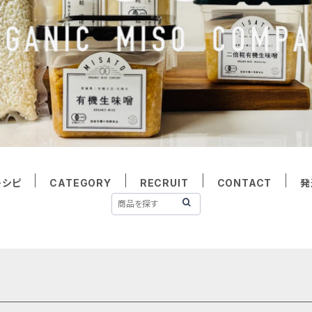
レシピ
CATEGORY
RECRUIT
CONTACT
発