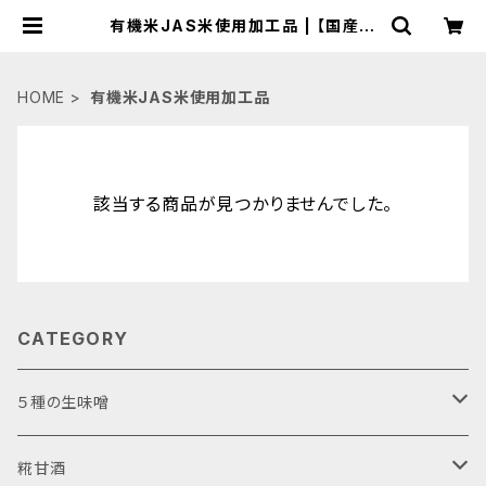
有機米JAS米使用加工品 | 【国産有
機の発酵食品】カネサオーガニック味
噌工房オンラインストア
HOME
有機米JAS米使用加工品
該当する商品が見つかりませんでした。
CATEGORY
５種の生味噌
お試しアソート
糀甘酒