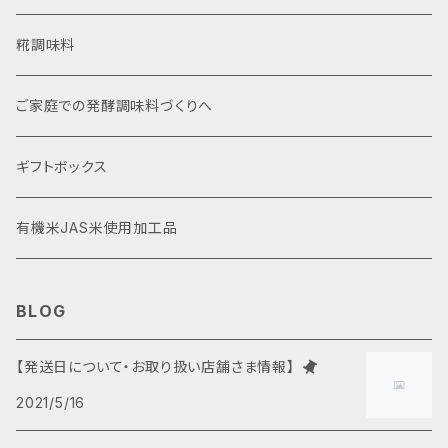
使いやすいカップ入り
濃縮タイプ
糀調味料
自宅で詰め替え袋入り
ストレートタイプ
ご家庭での発酵調味料づくりへ
ギフトボックス
有機米JAS米使用加工品
BLOG
【発送日について・お取り扱い店舗さま情報】
2021/5/16