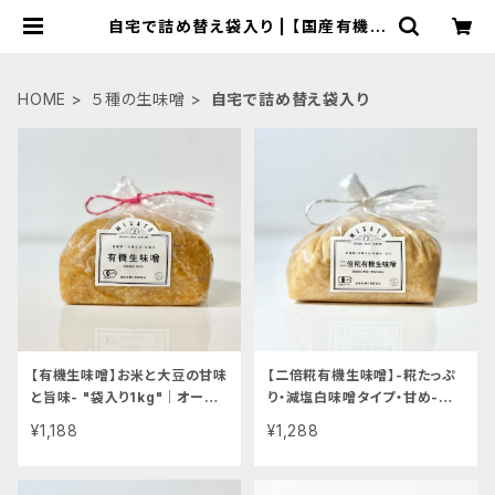
自宅で詰め替え袋入り | 【国産有機の
発酵食品】カネサオーガニック味噌工
房オンラインストア
HOME
５種の生味噌
自宅で詰め替え袋入り
【有機生味噌】お米と大豆の甘味
【二倍糀有機生味噌】-糀たっぷ
と旨味- "袋入り1kg"│オーガ
り・減塩白味噌タイプ・甘め-
ニック 味噌 発酵食品 有機 調
"袋入り1kg"│オーガニック 味
¥1,188
¥1,288
味料
噌 発酵食品 有機 調味料