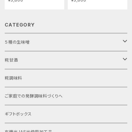
噌 発酵食品 有機 調味料
噌 発酵食品 有機 調味料
CATEGORY
５種の生味噌
お試しアソート
糀甘酒
使いやすいカップ入り
濃縮タイプ
糀調味料
自宅で詰め替え袋入り
ストレートタイプ
ご家庭での発酵調味料づくりへ
ギフトボックス
有機米JAS米使用加工品