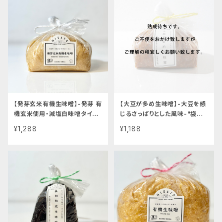
【発芽玄米有機生味噌】-発芽 有
【大豆が多め生味噌】-大豆を感
機玄米使用・減塩白味噌タイプ-
じるさっぱりとした風味-"袋入り
"袋入り1kg"│オーガニック 味
1kg"│オーガニック 味噌 発酵
¥1,288
¥1,188
噌 発酵食品 有機 調味料
食品 有機 調味料