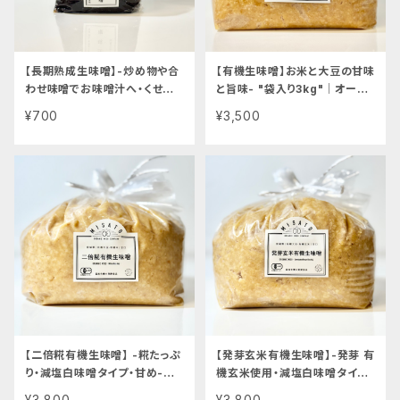
【長期熟成生味噌】-炒め物や合
【有機生味噌】お米と大豆の甘味
わせ味噌でお味噌汁へ・くせに
と旨味- "袋入り3kg"│オーガ
なる酸味とまろやかさ- "袋入り
ニック 味噌 発酵食品 有機 調
¥700
¥3,500
500g"│オーガニック 味噌 発
味料
酵食品 有機 調味料
【二倍糀有機生味噌】 -糀たっぷ
【発芽玄米有機生味噌】-発芽 有
り・減塩白味噌タイプ・甘め-
機玄米使用・減塩白味噌タイプ-
"袋入り3kg"│オーガニック 味
"袋入り3kg"│オーガニック 味
¥3,800
¥3,800