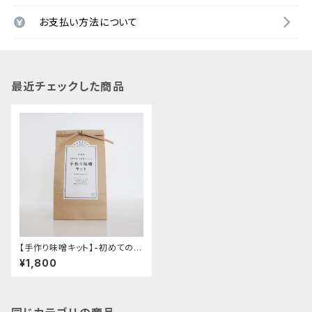
お支払い方法について
最近チェックした商品
【手作り味噌キット】-初めてのか
んたん手作りオーガニック味噌
¥1,800
キット- "有機大豆・有機塩切り
糀・仕込み用ビニール袋・作り方
ハンドブック入り"│オーガニッ
ク 味噌 発酵食品 有機 調味料