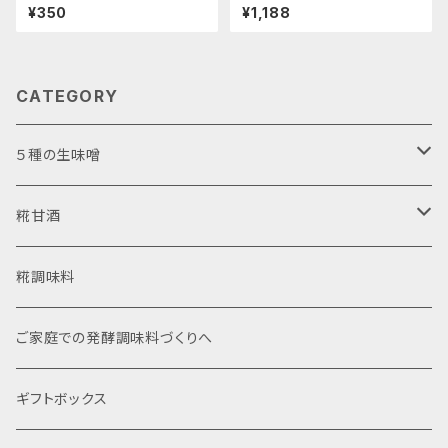
国産オーガニック・ストレートタ
味と旨味- "袋入り1kg"│オー
¥350
¥1,188
イプ・有機米と有機生塩糀 使用
ガニック 味噌 発酵食品 有機 調
のスッキリとした甘み- "170
味料
g"│オーガニック 発酵食品 有
機 甘酒
CATEGORY
５種の生味噌
お試しアソート
糀甘酒
使いやすいカップ入り
濃縮タイプ
糀調味料
自宅で詰め替え袋入り
ストレートタイプ
ご家庭での発酵調味料づくりへ
ギフトボックス