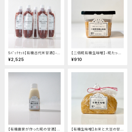
5ﾊﾟｯｸｾｯﾄ【有機古代米甘酒】-
【二倍糀有機生味噌】-糀たっぷ
希釈して飲むタイプ・香ばしい味
り・減塩白味噌タイプ・甘め- "カ
¥2,525
¥910
わい- "200g"│オーガニック
ップ入り400g"│オーガニック
発酵食品 有機 甘酒
味噌 発酵食品 有機 調味料
【有機農家が作った糀の甘酒】-
【有機生味噌】お米と大豆の甘