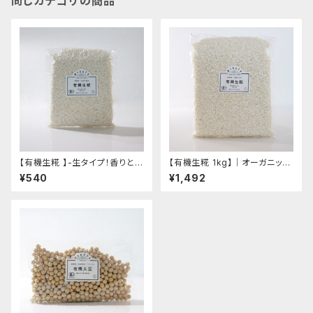
同じカテゴリの商品
【有機生糀 】-生タイプ！香りと鮮
【有機生糀 1kg】│オーガニック
度を保った真空パック・5種類の
味噌 発酵食品 有機 調味料
¥540
¥1,492
糀レシピ付き！-"350g入り" │
オーガニック 味噌 発酵食品 有
機 調味料