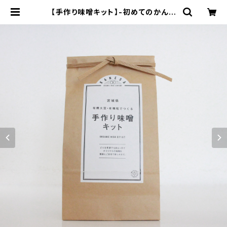
【手作り味噌キット】-初めてのかんた
ん手作りオーガニック味噌キット- "有
機大豆・有機塩切り糀・仕込み用ビニ
ール袋・作り方ハンドブック入り"│オ
ーガニック 味噌 発酵食品 有機 調味
料 | 【国産有機の発酵食品】カネサオ
ーガニック味噌工房オンラインストア