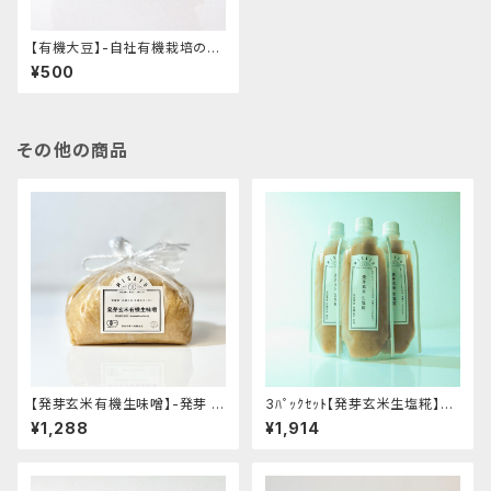
【有機大豆】-自社有機栽培のミ
ヤギシロメ- "350g"
¥500
その他の商品
【発芽玄米有機生味噌】-発芽 有
3ﾊﾟｯｸｾｯﾄ【発芽玄米生塩糀】-
機玄米使用・減塩白味噌タイプ-
発芽によりアップした旨味・栄養
¥1,288
¥1,914
"袋入り1kg"│オーガニック 味
をいつものお料理に。- "200g"
噌 発酵食品 有機 調味料
│オーガニック 発酵食品 有機
玄米 調味料