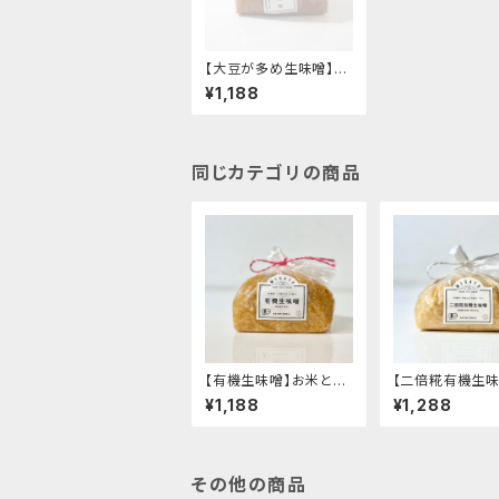
【大豆が多め生味噌】-
大豆を感じるさっぱりと
¥1,188
した風味-"袋入り1k
g"│オーガニック 味噌
発酵食品 有機 調味料
同じカテゴリの商品
【有機生味噌】お米と大
【二倍糀有機生味
豆の甘味と旨味- "袋入
糀たっぷり・減塩
¥1,188
¥1,288
り1kg"│オーガニック
タイプ・甘め- "
味噌 発酵食品 有機 調
kg"│オーガニッ
味料
噌 発酵食品 有機
料
その他の商品