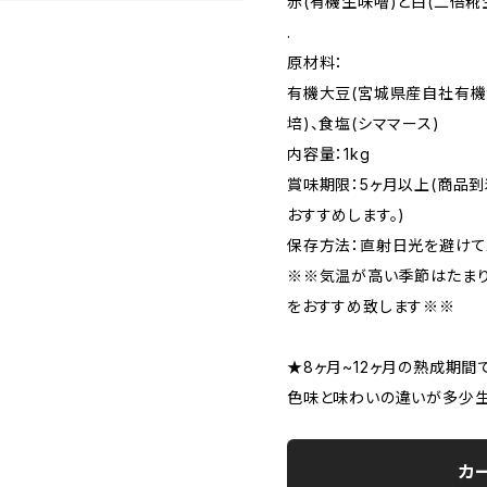
赤(有機生味噌)と白(二倍
.
原材料：
有機大豆(宮城県産自社有機
培)、食塩(シママース)
内容量：1kg
賞味期限：5ヶ月以上(商品
おすすめします。)
保存方法：直射日光を避け
※※気温が高い季節はたまり
をおすすめ致します※※
★8ヶ月~12ヶ月の熟成期間
色味と味わいの違いが多少生
カ