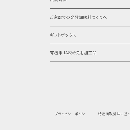
自宅で詰め替え袋入り
ストレートタイプ
ご家庭での発酵調味料づくりへ
ギフトボックス
有機米JAS米使用加工品
プライバシーポリシー
特定商取引法に基