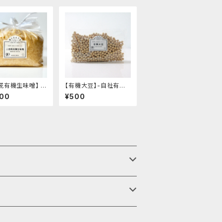
糀有機生味噌】 -
【有機大豆】-自社有機
ぷり・減塩白味噌
栽培のミヤギシロメ-
800
¥500
・甘め- "袋入り3
"350g"
│オーガニック 味
酵食品 有機 調味