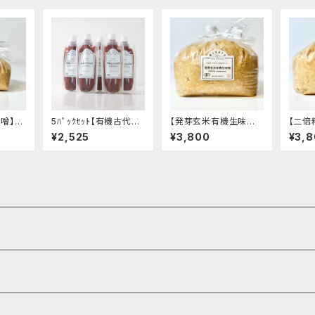
噌】-
5ﾊﾟｯｸｾｯﾄ【有機古代米
【発芽玄米有機生味噌】
【二倍
白味噌
甘酒】-希釈して飲むタ
-発芽 有機玄米使用・減
糀たっ
¥2,525
¥3,800
¥3,
袋入り1
イプ・香ばしい味わい-
塩白味噌タイプ-"袋入
タイプ
ク 味
"200g"│オーガニック
り3kg"│オーガニック
kg"
 調味
発酵食品 有機 甘酒
味噌 発酵食品 有機 調
噌 発
味料
料