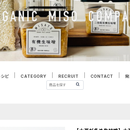
レシピ
CATEGORY
RECRUIT
CONTACT
発