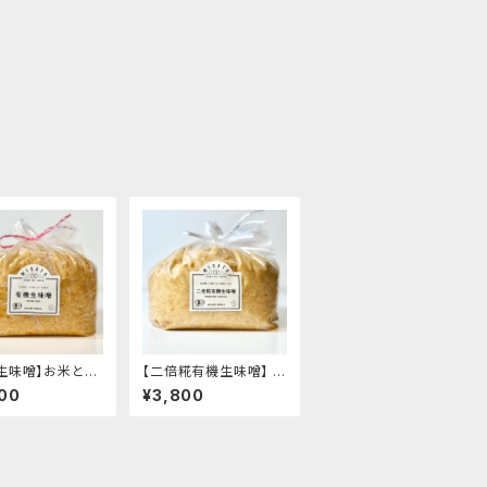
生味噌】お米と大
【二倍糀有機生味噌】 -
味と旨味- "袋入
糀たっぷり・減塩白味噌
00
¥3,800
g"│オーガニック
タイプ・甘め- "袋入り3
発酵食品 有機 調
kg"│オーガニック 味
噌 発酵食品 有機 調味
料