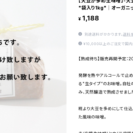
【大豆が多め生味噌】-大
"袋入り1kg"│オーガニ
1,188
¥
別途送料がかかります。
送料
¥10,000以上のご注文で国
【熟成待ち】販売再開予定：20
発酵を熱やアルコールで止め
る"生タイプ”のお味噌。自
み、天然醸造で熟成させまし
糀より大豆を多めにして仕込
た風味の味噌。