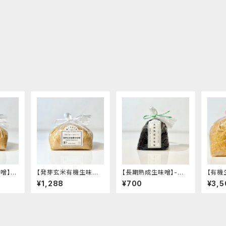
噌】-
【発芽玄米有機生味噌】
【長期熟成生味噌】-炒
【有機
白味噌
-発芽 有機玄米使用・減
め物や合わせ味噌でお
豆の甘
¥1,288
¥700
¥3,5
袋入り1
塩白味噌タイプ-"袋入
味噌汁へ・くせになる酸
り3k
ク 味
り1kg"│オーガニック
味とまろやかさ- "袋入
味噌 
 調味
味噌 発酵食品 有機 調
り500g"│オーガニッ
味料
味料
ク 味噌 発酵食品 有機
調味料