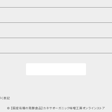
商品一覧に戻る
づく表記
© 【国産有機の発酵食品】カネサオーガニック味噌工房オンラインストア