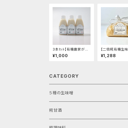
3本ｾｯﾄ【有機農家が作
【二倍糀有機生味
った糀の甘酒】-国産オ
糀たっぷり・減塩
¥1,000
¥1,288
ーガニック・ストレートタ
タイプ・甘め- "
イプ・有機米と有機生塩
kg"│オーガニッ
糀 使用のスッキリとし
噌 発酵食品 有機
た甘み-│オーガニック
料
発酵食品 有機 甘酒
CATEGORY
５種の生味噌
お試しアソート
糀甘酒
使いやすいカップ入り
濃縮タイプ
糀調味料