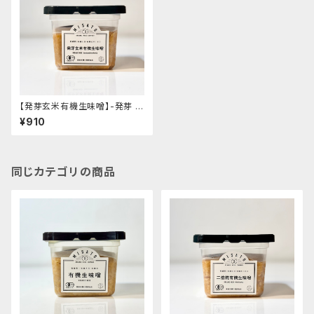
【発芽玄米有機生味噌】-発芽 有
機玄米使用・減塩白味噌タイプ-
¥910
"カップ入り400g"│オーガニッ
ク 味噌 発酵食品 有機 調味料
同じカテゴリの商品