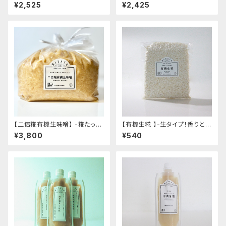
希釈して飲むタイプ・香ばしい味
て飲むタイプ・有機米の優しい甘
¥2,525
¥2,425
わい- "200g"│オーガニック
み- "200g"│オーガニック 発
発酵食品 有機 甘酒
酵食品 有機 甘酒
【二倍糀有機生味噌】 -糀たっぷ
【有機生糀 】-生タイプ！香りと鮮
り・減塩白味噌タイプ・甘め- "袋
度を保った真空パック・5種類の
¥3,800
¥540
入り3kg"│オーガニック 味噌
糀レシピ付き！-"350g入り" │
発酵食品 有機 調味料
オーガニック 味噌 発酵食品 有
機 調味料