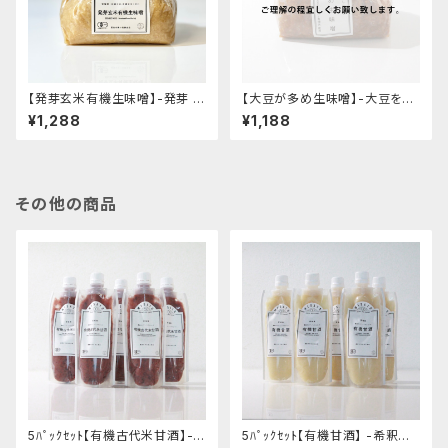
【発芽玄米有機生味噌】-発芽 有
【大豆が多め生味噌】-大豆を感
機玄米使用・減塩白味噌タイプ-
じるさっぱりとした風味-"袋入り
¥1,288
¥1,188
"袋入り1kg"│オーガニック 味
1kg"│オーガニック 味噌 発酵
噌 発酵食品 有機 調味料
食品 有機 調味料
その他の商品
5ﾊﾟｯｸｾｯﾄ【有機古代米甘酒】-
5ﾊﾟｯｸｾｯﾄ【有機甘酒】 -希釈し