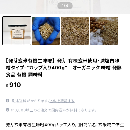
1
/4
【発芽玄米有機生味噌】-発芽 有機玄米使用・減塩白味
噌タイプ-"カップ入り400g"│オーガニック 味噌 発酵
食品 有機 調味料
910
¥
別途送料がかかります。
送料を確認する
¥10,000以上のご注文で国内送料が無料になります。
発芽玄米有機生味噌400gカップ入り。(旧商品名：玄米糀二倍生