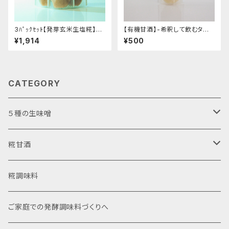
3ﾊﾟｯｸｾｯﾄ【発芽玄米生塩糀】-
【有機甘酒】-希釈して飲むタイ
発芽によりアップした旨味・栄養
プ・有機米の優しい甘み- "200
¥1,914
¥500
をいつものお料理に。- "200g"
g"│オーガニック 発酵食品 有
│オーガニック 発酵食品 有機
機 甘酒
玄米 調味料
CATEGORY
５種の生味噌
お試しアソート
糀甘酒
使いやすいカップ入り
濃縮タイプ
糀調味料
自宅で詰め替え袋入り
ストレートタイプ
ご家庭での発酵調味料づくりへ