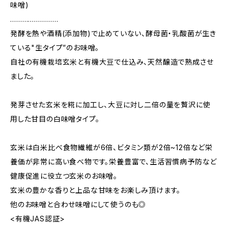
味噌)
……………………
発酵を熱や酒精(添加物)で止めていない、酵母菌・乳酸菌が生き
ている"生タイプ”のお味噌。
自社の有機栽培玄米と有機大豆で仕込み、天然醸造で熟成させ
ました。
発芽させた玄米を糀に加工し、大豆に対し二倍の量を贅沢に使
用した甘目の白味噌タイプ。
玄米は白米比べ食物繊維が6倍、ビタミン類が2倍~12倍など栄
養価が非常に高い食べ物です。栄養豊富で、生活習慣病予防など
健康促進に役立つ玄米のお味噌。
玄米の豊かな香りと上品な甘味をお楽しみ頂けます。
他のお味噌と合わせ味噌にして使うのも◎
<有機JAS認証>