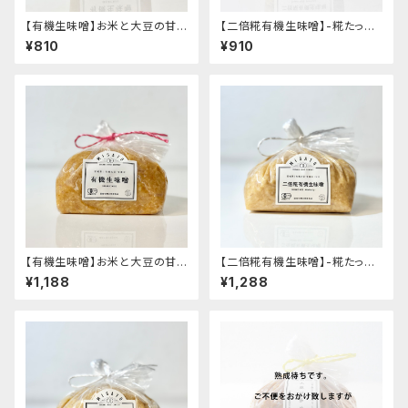
【有機生味噌】お米と大豆の甘
【二倍糀有機生味噌】-糀たっぷ
味と旨味- "カップ入り400g"│
り・減塩白味噌タイプ・甘め- "カ
¥810
¥910
オーガニック 味噌 発酵食品 有
ップ入り400g"│オーガニック
機 調味料
味噌 発酵食品 有機 調味料
【有機生味噌】お米と大豆の甘
【二倍糀有機生味噌】-糀たっぷ
味と旨味- "袋入り1kg"│オー
り・減塩白味噌タイプ・甘め- "袋
¥1,188
¥1,288
ガニック 味噌 発酵食品 有機 調
入り1kg"│オーガニック 味噌
味料
発酵食品 有機 調味料