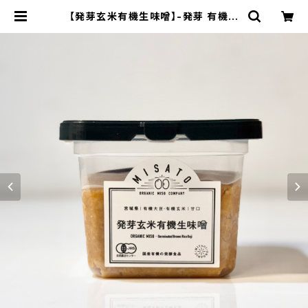
【発芽玄米有機生味噌】-発芽 有機玄
米使用・減塩白味噌タイプ-"カップ入
り400g"│オーガニック 味噌 発酵食
品 有機 調味料 | 【国産有機の発酵食
品】カネサオーガニック味噌工房オン
ラインストア