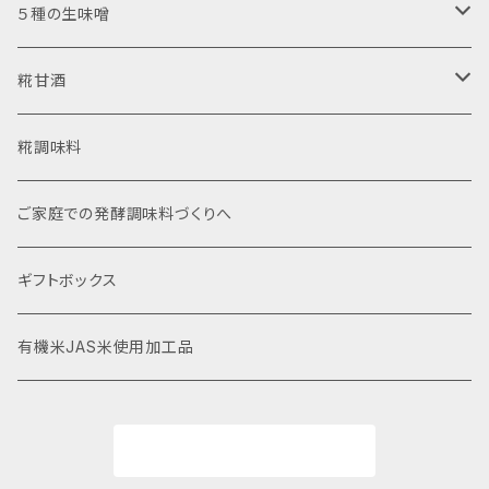
５種の生味噌
お試しアソート
糀甘酒
使いやすいカップ入り
濃縮タイプ
糀調味料
自宅で詰め替え袋入り
ストレートタイプ
ご家庭での発酵調味料づくりへ
ギフトボックス
有機米JAS米使用加工品
商品一覧に戻る