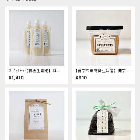
3ﾊﾟｯｸｾｯﾄ【有機生塩糀】-酵素
【発芽玄米有機生味噌】-発芽 有
を活かせる粒すり生タイプ！- "2
機玄米使用・減塩白味噌タイプ-
¥1,410
¥910
00g" │オーガニック 発酵食品
"カップ入り400g"│オーガニッ
有機 調味料
ク 味噌 発酵食品 有機 調味料