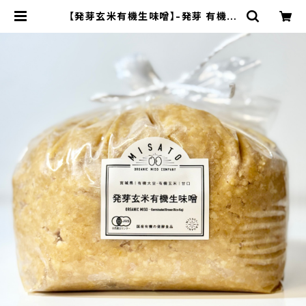
【発芽玄米有機生味噌】-発芽 有機玄
米使用・減塩白味噌タイプ-"袋入り3
kg"│オーガニック 味噌 発酵食品 有
機 調味料 | 【国産有機の発酵食品】カ
ネサオーガニック味噌工房オンライン
ストア