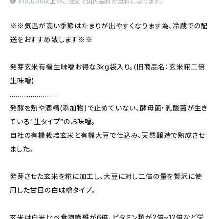
¥10,000以上のご注文で国内送料が無料になります。
※※気温が高い季節はたまりが出やすくなります為、冷蔵での配
送をおすすめ致します※※
発芽玄米有機生味噌お得な3kg袋入り。(旧商品名：玄米糀二倍
生味噌)
……………………
発酵を熱や酒精(添加物)で止めていない、酵母菌・乳酸菌が生き
ている"生タイプ”のお味噌。
自社の有機栽培玄米と有機大豆で仕込み、天然醸造で熟成させ
ました。
発芽させた玄米を糀に加工し、大豆に対し二倍の量を贅沢に使
用した甘目の白味噌タイプ。
玄米は白米比べ食物繊維が6倍、ビタミン類が2倍~12倍など栄