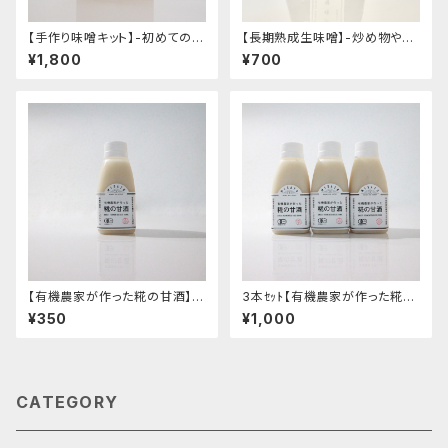
【手作り味噌キット】-初めてのか
【長期熟成生味噌】-炒め物や合
んたん手作りオーガニック味噌
わせ味噌でお味噌汁へ・くせに
¥1,800
¥700
キット- "有機大豆・有機塩切り
なる酸味とまろやかさ- "袋入り
糀・仕込み用ビニール袋・作り方
500g"│オーガニック 味噌 発
ハンドブック入り"│オーガニッ
酵食品 有機 調味料
ク 味噌 発酵食品 有機 調味料
【有機農家が作った糀の甘酒】-
3本ｾｯﾄ【有機農家が作った糀の
国産オーガニック・ストレートタ
甘酒】-国産オーガニック・ストレ
¥350
¥1,000
イプ・有機米と有機生塩糀 使用
ートタイプ・有機米と有機生塩糀
のスッキリとした甘み- "170
使用のスッキリとした甘み-│オ
g"│オーガニック 発酵食品 有
ーガニック 発酵食品 有機 甘酒
機 甘酒
CATEGORY