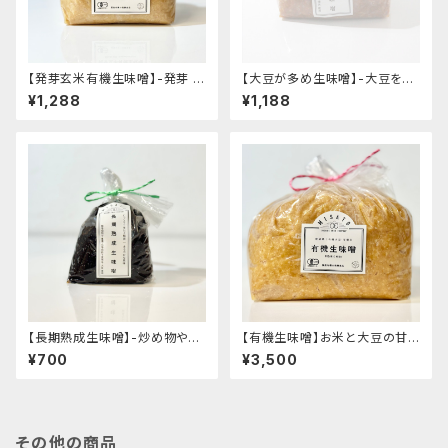
【発芽玄米有機生味噌】-発芽 有
【大豆が多め生味噌】-大豆を感
機玄米使用・減塩白味噌タイプ-
じるさっぱりとした風味-"袋入り
¥1,288
¥1,188
"袋入り1kg"│オーガニック 味
1kg"│オーガニック 味噌 発酵
噌 発酵食品 有機 調味料
食品 有機 調味料
【長期熟成生味噌】-炒め物や合
【有機生味噌】お米と大豆の甘
わせ味噌でお味噌汁へ・くせに
味と旨味- "袋入り3kg"│オー
¥700
¥3,500
なる酸味とまろやかさ- "袋入り
ガニック 味噌 発酵食品 有機 調
500g"│オーガニック 味噌 発
味料
酵食品 有機 調味料
その他の商品