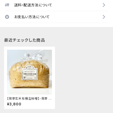
送料・配送方法について
お支払い方法について
最近チェックした商品
【発芽玄米有機生味噌】-発芽 有
機玄米使用・減塩白味噌タイプ-
¥3,800
"袋入り3kg"│オーガニック 味
噌 発酵食品 有機 調味料