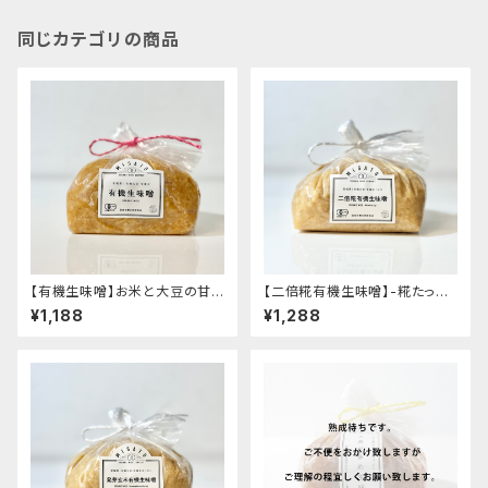
同じカテゴリの商品
【有機生味噌】お米と大豆の甘
【二倍糀有機生味噌】-糀たっぷ
味と旨味- "袋入り1kg"│オー
り・減塩白味噌タイプ・甘め- "袋
¥1,188
¥1,288
ガニック 味噌 発酵食品 有機 調
入り1kg"│オーガニック 味噌
味料
発酵食品 有機 調味料