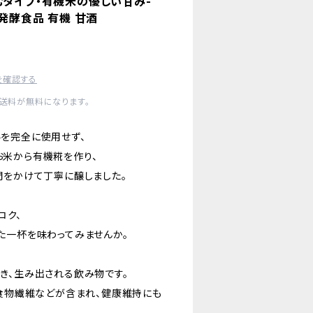
むタイプ・有機米の優しい甘み-
 発酵食品 有機 甘酒
を確認する
内送料が無料になります。
を完全に使用せず、
米から有機糀を作り、
間をかけて丁寧に醸しました。
コク、
た一杯を味わってみませんか。
き、生み出される飲み物です。
、食物繊維などが含まれ、健康維持にも