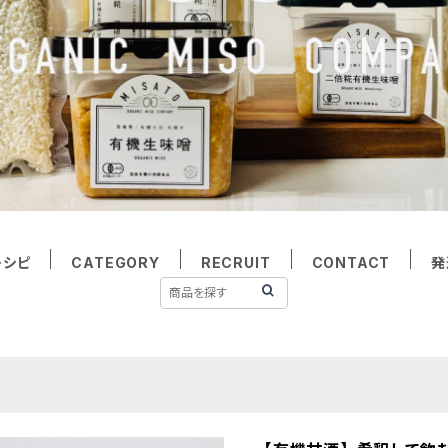
レシピ
CATEGORY
RECRUIT
CONTACT
発