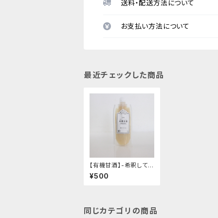
送料・配送方法について
お支払い方法について
最近チェックした商品
【有機甘酒】-希釈して飲
むタイプ・有機米の優し
¥500
い甘み- "200g"│オー
ガニック 発酵食品 有機
甘酒
同じカテゴリの商品