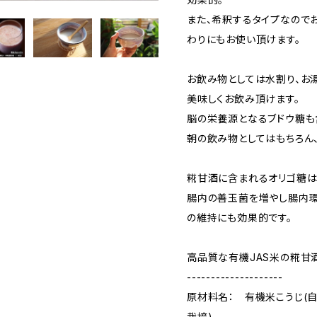
また、希釈するタイプなので
わりにもお使い頂けます。
お飲み物としては水割り、お
美味しくお飲み頂けます。
脳の栄養源となるブドウ糖も
朝の飲み物としてはもちろん
糀甘酒に含まれるオリゴ糖は
腸内の善玉菌を増やし腸内環
の維持にも効果的です。
高品質な有機JAS米の糀甘
--------------------
原材料名： 有機米こうじ(
栽培)