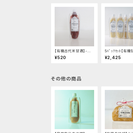
【有機古代米甘酒】-希
5ﾊﾟｯｸｾｯﾄ【有機
釈して飲むタイプ・香ば
希釈して飲むタイ
¥520
¥2,425
しい味わい- "200g"│
機米の優しい甘み-
オーガニック 発酵食品
0g"│オーガニッ
有機 甘酒
酵食品 有機 甘
その他の商品