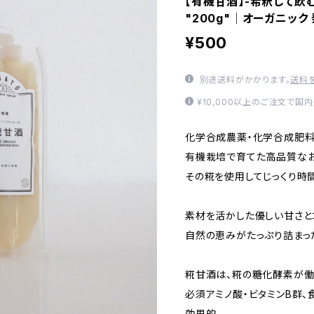
【有機甘酒】-希釈して飲
"200g"│オーガニック
¥500
別途送料がかかります。
送料
¥10,000以上のご注文で国
化学合成農薬・化学合成肥料
有機栽培で育てた高品質なお
その糀を使用してじっくり時
素材を活かした優しい甘さと
自然の恵みがたっぷり詰まっ
糀甘酒は、糀の糖化酵素が働
必須アミノ酸・ビタミンB群
効果的。