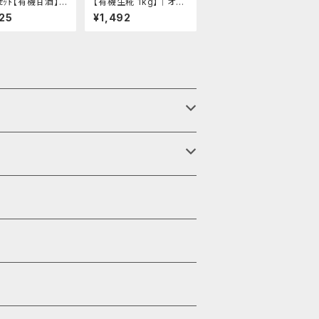
ｸｾｯﾄ【有機甘酒】 -
【有機生糀 1kg】│オー
て飲むタイプ・有
ガニック 味噌 発酵食品
25
¥1,492
優しい甘み- "20
有機 調味料
│オーガニック 発
 有機 甘酒