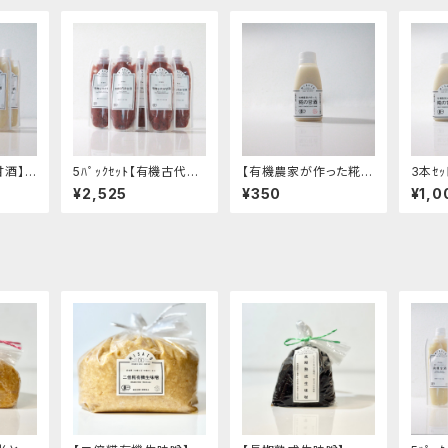
甘酒】 -
5ﾊﾟｯｸｾｯﾄ【有機古代米
【有機農家が作った糀の
3本ｾ
プ・有
甘酒】-希釈して飲むタ
甘酒】-国産オーガニッ
った糀
¥2,525
¥350
¥1,0
 "20
イプ・香ばしい味わい-
ク・ストレートタイプ・有
ーガニ
ク 発
"200g"│オーガニック
機米と有機生塩糀 使用
イプ・
酒
発酵食品 有機 甘酒
のスッキリとした甘み-
糀 使
"170g"│オーガニック
た甘み
発酵食品 有機 甘酒
発酵食