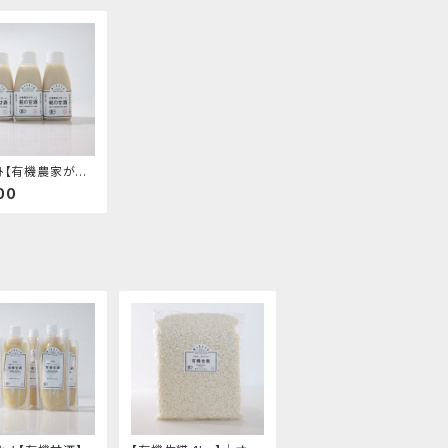
ｯﾄ【有機農家が作
の甘酒】-国産オ
00
ック・ストレートタ
有機米と有機生塩
用のスッキリとし
-│オーガニック
品 有機 甘酒