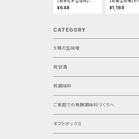
【発芽玄米生塩糀】-発
【有機生味噌】お
芽によりアップした旨
豆の甘味と旨味-
¥648
¥1,188
味・栄養をいつものお料
り1kg"│オーガ
理に。- "200g" │オー
味噌 発酵食品 有
ガニック 発酵食品 有機
味料
玄米 調味料
CATEGORY
５種の生味噌
お試しアソート
糀甘酒
使いやすいカップ入り
濃縮タイプ
糀調味料
自宅で詰め替え袋入り
ストレートタイプ
ご家庭での発酵調味料づくりへ
ギフトボックス