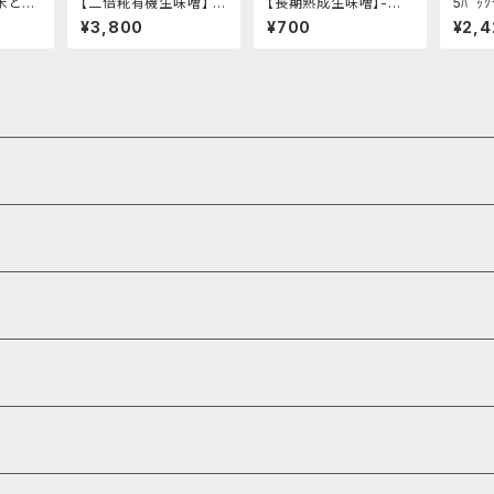
米と大
【二倍糀有機生味噌】 -
【長期熟成生味噌】-炒
5ﾊﾟｯ
 "袋入
糀たっぷり・減塩白味噌
め物や合わせ味噌でお
希釈し
¥3,800
¥700
¥2,4
ニック
タイプ・甘め- "袋入り3
味噌汁へ・くせになる酸
機米の
機 調
kg"│オーガニック 味
味とまろやかさ- "袋入
0g"
噌 発酵食品 有機 調味
り500g"│オーガニッ
酵食品
料
ク 味噌 発酵食品 有機
調味料