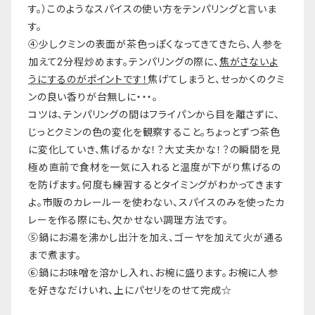
す。）このようなスパイスの使い方をテンパリングと言いま
す。
④少しクミンの表面が茶色っぽくなってきてきたら、人参を
加えて2分程炒めます。テンパリングの際に、
焦がさないよ
うにするのがポイントです！
焦げてしまうと、せっかくのクミ
ンの良い香りが台無しに・・・。
コツは、テンパリングの間はフライパンから目を離さずに、
じっとクミンの色の変化を観察すること。ちょっとずつ茶色
に変化していき、焦げるかな！？大丈夫かな！？の瞬間を見
極め直前で食材を一気に入れると温度が下がり焦げるの
を防げます。何度も練習するとタイミングがわかってきます
よ。市販のカレールーを使わない、スパイスのみを使ったカ
レーを作る際にも、欠かせない調理方法です。
⑤鍋にお湯を沸かし出汁を加え、ゴーヤを加えて火が通る
まで煮ます。
⑥鍋にお味噌を溶かし入れ、お椀に盛ります。お椀に人参
を好きなだけいれ、上にパセリをのせて完成☆