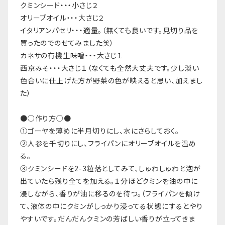
クミンシード・・・小さじ２
オリーブオイル・・・大さじ２
イタリアンパセリ・・・適量。（無くても良いです。見切り品を
買ったのでのせてみました笑）
カネサの有機生味噌・・・大さじ１
西京みそ・・・大さじ１（なくても全然大丈夫です。少し淡い
色合いに仕上げた方が野菜の色が映えると思い、加えまし
た）
●○作り方○●
①ゴーヤを薄めに半月切りにし、水にさらしておく。
②人参を千切りにし、フライパンにオリーブオイルを温め
る。
③クミンシードを2-3粒落としてみて、しゅわしゅわと泡が
出ていたら残り全てを加える。１分ほどクミンを油の中に
浸しながら、香りが油に移るのを待つ。（フライパンを傾け
て、液体の中にクミンがしっかり浸ってる状態にするとやり
やすいです。だんだんクミンの芳ばしい香りが立ってきま