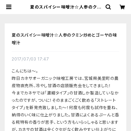
夏のスパイシー味噌汁☆人参のクミ
ン炒めとゴーヤの味噌汁 | 【国産有機
の発酵食品】カネサオーガニック味噌
工房オンラインストア
夏のスパイシー味噌汁☆人参のクミン炒めとゴーヤの味
噌汁
2017/07/03 17:47
こんにちは〜。
昨日カネサオーガニック味噌工房では、宮城県美里町の農
産物直売所、冷やし甘酒の店頭販売会をしてきました！
今までカネサでは「濃縮タイプ」の甘酒しか製造していなか
ったのですが、ついに！そのままごくごく飲める「ストレート
タイプ」を新発売致しました〜！何度も何度も試作を重ね、
納得のいく味に仕上がりました。甘酒によくあるぷーんと香
る糀特有の香りが苦手、という方もいらっしゃると思います
が、カネサの甘酒は全くクセがなく飲みやすい仕上がりに