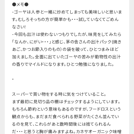
●メモ●
-ゴーヤは人参と一緒に炒めてしまっても美味しいと思いま
す。むしろそっちの方が簡単かも・・・試していなくてごめん
なさい！
-今回も出汁は使わないつもりでしたが、味見をしてみたら
「なんか、にがい・・・」と感じ、茅の舎さんの出汁パック(焼き
あご、かつお節入りのもの）の袋を破って、ひとつまみほど
加えました。全面に出ていたゴーヤの苦みが動物性の出汁
の香りでマイルドになります。ひとつ勉強になりました。
・
スーパーで買い物をする時に気をつけていること。
まず最初に見切り品の棚はチェックするようにしています。
もちろん節約という意味もあるのですが、フードロスという
観点からも、まだまだ食べられる野菜がたくさん並んでい
るのを見て、これらがあと数時間後には捨てられるん
だ・・・と思うと胸が痛みますよね。カネサオーガニック味噌