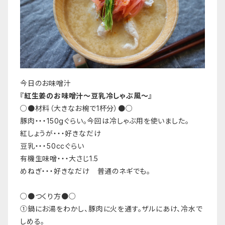
今日のお味噌汁
『紅生姜のお味噌汁〜豆乳冷しゃぶ風〜』
○●材料（大きなお椀で1杯分）●○
豚肉・・・150gぐらい。今回は冷しゃぶ用を使いました。
紅しょうが・・・好きなだけ
豆乳・・・50ccぐらい
有機生味噌・・・大さじ1.5
めねぎ・・・好きなだけ 普通のネギでも。
○●つくり方●○
①鍋にお湯をわかし、豚肉に火を通す。ザルにあけ、冷水で
しめる。