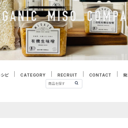
レシピ
CATEGORY
RECRUIT
CONTACT
発