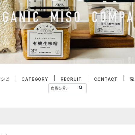
レシピ
CATEGORY
RECRUIT
CONTACT
発