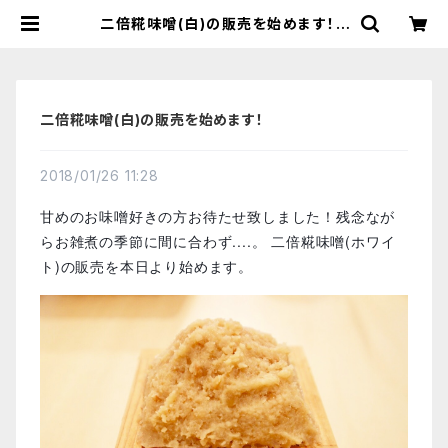
二倍糀味噌(白)の販売を始めます！ |
【国産有機の発酵食品】カネサオーガ
ニック味噌工房オンラインストア
二倍糀味噌(白)の販売を始めます！
2018/01/26 11:28
甘めのお味噌好きの方お待たせ致しました！残念なが
らお雑煮の季節に間に合わず....。 二倍糀味噌(ホワイ
ト)の販売を本日より始めます。