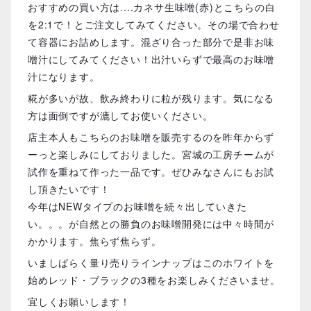
おすすめの買い方は....カネサ生味噌(赤)とこちらの白
を2:1で！とご注文してみてください。その場で合わせ
て容器にお詰めします。混ざり合った部分で是非お味
噌汁にしてみてください！出汁いらずで最高のお味噌
汁になります。
糀が多いが故、飲み終わりに粒が残ります。気になる
方は面倒ですが漉してお使いください。
店主本人もこちらのお味噌を販売するのを昨年からず
ーっと楽しみにしておりました。宮城の工房チームが
試作を重ねて作った一品です。ぜひみなさんにもお試
し頂きたいです！
今年はNEWタイプのお味噌を続々出していきた
い。。。が自然との勝負のお味噌開発には中々時間が
かかります。焦らず焦らず。
いましばらく量り売りラインナップはこのホワイトを
始めレッド・ブラックの3種をお楽しみくださいませ。
宜しくお願いします！