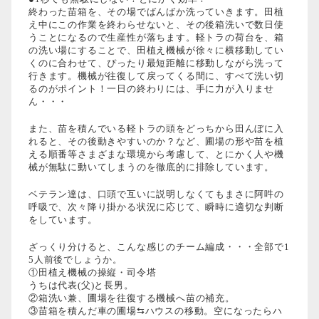
終わった苗箱を、その場でばんばか洗っていきます。田植
え中にこの作業を終わらせないと、その後箱洗いで数日使
うことになるので生産性が落ちます。軽トラの荷台を、箱
の洗い場にすることで、田植え機械が徐々に横移動してい
くのに合わせて、ぴったり最短距離に移動しながら洗って
行きます。機械が往復して戻ってくる間に、すべて洗い切
るのがポイント！一日の終わりには、手に力が入りませ
ん・・・
また、苗を積んでいる軽トラの頭をどっちから田んぼに入
れると、その後動きやすいのか？など、圃場の形や苗を植
える順番等さまざまな環境から考慮して、とにかく人や機
械が無駄に動いてしまうのを徹底的に排除しています。
ベテラン達は、口頭で互いに説明しなくてもまさに阿吽の
呼吸で、次々降り掛かる状況に応じて、瞬時に適切な判断
をしています。
ざっくり分けると、こんな感じのチーム編成・・・全部で1
5人前後でしょうか。
①田植え機械の操縦・司令塔
うちは代表(父)と長男。
②箱洗い兼、圃場を往復する機械へ苗の補充。
③苗箱を積んだ車の圃場⇆ハウスの移動。空になったらハ