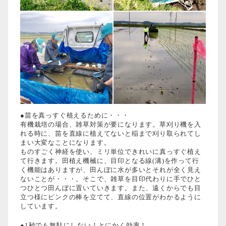
●苗を真っすぐ植えるために・・・
有機栽培の場合、雑草対策が要になります。草刈り機を入
れる時に、苗を直線に植えてないと稲まで刈り取られてし
まい大変なことになります。
ものすごく神経を使い、ミリ単位できれいに真っすぐ植え
て行きます。田植え機械に、目印となる線(溝)を作って行
く機能はありますが、田んぼに水が多いとそれが全く見え
ないことが・・・。そこで、雑草を目印代わりに手でひと
つひとつ田んぼに置いていきます。また、遠くからでも目
立つ様にピンクの棒を立てて、直線の位置がわかるように
しています。
●1秒でも無駄にしない！とにかく効率！