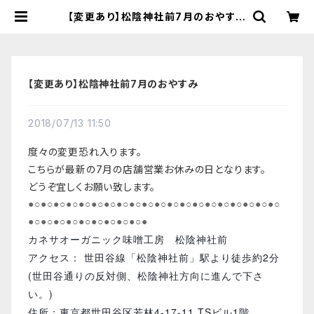
【変更あり】松陰神社前7月のおやすみ
| 【国産有機の発酵食品】カネサオー
ガニック味噌工房オンラインストア
【変更あり】松陰神社前7月のおやすみ
2018/07/13 11:50
度々の変更恐れ入ります。
こちらが最新の7月の店舗営業お休みの日となります。
どうぞ宜しくお願い致します。
●○●○●○●○●○●○●○●○●○●○●○●○●○●○●○●○●○●○●○●○
●○●○●○●○●○●○●○●○●○●
カネサオーガニック味噌工房 松陰神社前
アクセス： 世田谷線「松陰神社前」駅より徒歩約2分
(世田谷通りの反対側、松陰神社方向に進んで下さ
い。)
住所：東京都世田谷区若林4-17-11 TSビル1階