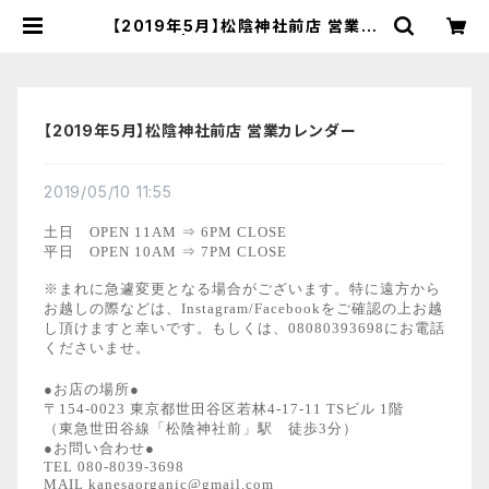
【2019年5月】松陰神社前店 営業カ
レンダー | 【国産有機の発酵食品】カ
ネサオーガニック味噌工房オンライン
ストア
【2019年5月】松陰神社前店 営業カレンダー
2019/05/10 11:55
土日 OPEN 11AM ⇒ 6PM CLOSE
平日 OPEN 10AM ⇒ 7PM CLOSE
※まれに急遽変更となる場合がございます。特に遠方から
お越しの際などは、Instagram/Facebookをご確認の上お越
し頂けますと幸いです。もしくは、08080393698にお電話
くださいませ。
●お店の場所●
〒154-0023 東京都世田谷区若林4-17-11 TSビル 1階
（東急世田谷線「松陰神社前」駅 徒歩3分）
●お問い合わせ●
TEL 080-8039-3698
MAIL
kanesaorganic@gmail.com