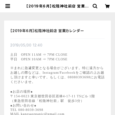
【2019年6月】松陰神社前店 営業カ
レンダー | 【国産有機の発酵食品】カ
ネサオーガニック味噌工房オンライン
ストア
【2019年6月】松陰神社前店 営業カレンダー
2019/05/30 12:40
土日 OPEN 11AM ⇒ 7PM CLOSE
平日 OPEN 10AM ⇒ 7PM CLOSE
※まれに急遽変更となる場合がございます。特に遠方から
お越しの際などは、Instagram/Facebookをご確認の上お越
し頂けますと幸いです。もしくは、08080393698にお電話
くださいませ。
●お店の場所●
〒154-0023 東京都世田谷区若林4-17-11 TSビル 1階
（東急世田谷線「松陰神社前」駅 徒歩3分）
●お問い合わせ●
TEL 080-8039-3698
MAIL
kanesaorganic@gmail.com