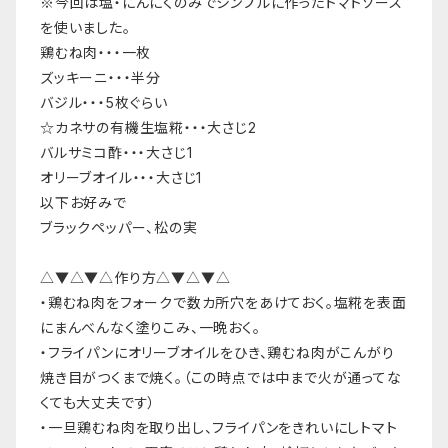
※今回は塩・にんにくのみでシンプルに作ったトマトソース
を使いました。
鶏むね肉・・・一枚
ズッキーニ・・・半分
バジル・・・5枚ぐらい
☆カネサの有機生塩糀・・・大さじ2
バルサミコ酢・・・大さじ1
オリーブオイル・・・大さじ1
以下お好みで
ブラックペッパー、松の実
△▼△▼△作り方△▼△▼△
・鶏むね肉をフォークで数カ所穴をあけておく。塩糀を表面
にまんべんなく塗りこみ、一晩おく。
・フライパンにオリーブオイルをひき、鶏むね肉がこんがり
焼き目がつくまで焼く。（この時点では中まで火が通ってな
くても大丈夫です）
・一旦鶏むね肉を取り出し、フライパンをきれいにしトマト