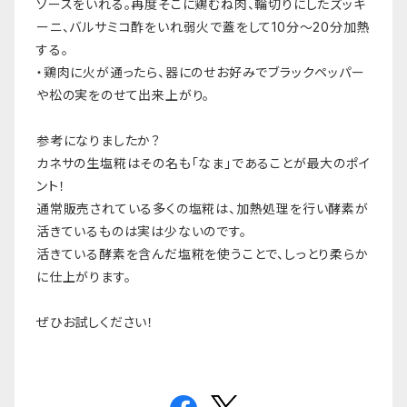
ソースをいれる。再度そこに鶏むね肉、輪切りにしたズッキ
ーニ、バルサミコ酢をいれ弱火で蓋をして10分〜20分加熱
する。
・鶏肉に火が通ったら、器にのせお好みでブラックペッパー
や松の実をのせて出来上がり。
参考になりましたか？
カネサの生塩糀はその名も「なま」であることが最大のポイ
ント！
通常販売されている多くの塩糀は、加熱処理を行い酵素が
活きているものは実は少ないのです。
活きている酵素を含んだ塩糀を使うことで、しっとり柔らか
に仕上がります。
ぜひお試しください！