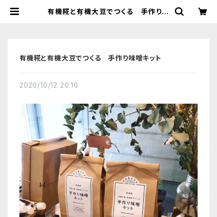
有機糀と有機大豆でつくる 手作り味
噌キット | 【国産有機の発酵食品】カ
ネサオーガニック味噌工房オンライン
ストア
有機糀と有機大豆でつくる 手作り味噌キット
2020/10/12 20:16