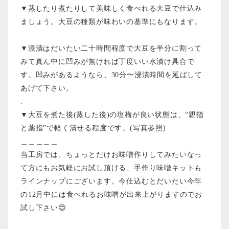
▼蒸したり煮たりして美味しく食べれる大豆で仕込み
ましょう。大豆の種類が味わいの基準にもなります。
.
▼浸漬はだいたい二十時間程度で大豆を半分に割って
みて真ん中に凹みが無ければ丁度いい水漬け具合で
す。凹みがあるようなら、30分〜浸漬時間を延ばして
あげて下さい。
.
▼大豆を煮た後(蒸した後)の塩梅が良い状態は、“親指
と薬指”で軽く潰せる程度です。(写真参照)
＿＿＿＿＿
当工房では、ちょっとだけお味噌作りしてみたいなっ
て方にもお気軽にお試し頂ける、手作り味噌キットも
ラインナップにございます。今仕込むとだいたい今年
の12月中には食べれるお味噌が出来上がりますのでお
試し下さい😊