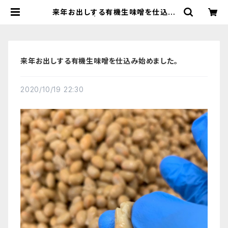
来年お出しする有機生味噌を仕込み
始めました。 | 【国産有機の発酵食品】
カネサオーガニック味噌工房オンライ
ンストア
来年お出しする有機生味噌を仕込み始めました。
2020/10/19 22:30