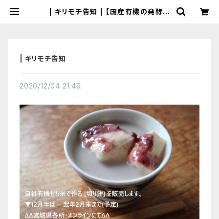
| キリモチ告知 | 【国産有機の発酵食
品】カネサオーガニック味噌工房オン
ラインストア
| キリモチ告知
2020/12/04 21:49