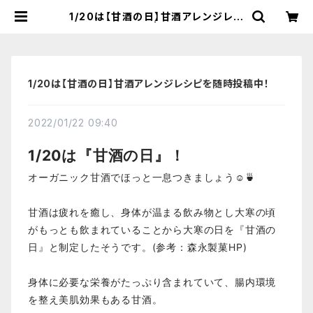
1/20は【甘酒の日】甘酒アレンジレシ
ピを随時投稿中！ | 【国産有機の発酵
食品】カネサオーガニック味噌工房オ
ンラインストア
1/20は【甘酒の日】甘酒アレンジレシピを随時投稿中！
2022/01/22 09:40
1/20は『甘酒の日』！
オーガニック甘酒でほっと一息つきましょう☺️🍵
甘酒は疲れを癒し、身体が温まる飲み物とし大寒の頃
がもっとも飲まれていることから大寒の日を『甘酒の
日』と制定したそうです。(参考：森永製菓HP)
身体に必要な栄養がたっぷり含まれていて、腸内環境
を整え美肌効果もある甘酒。