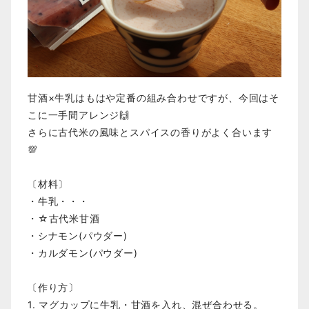
甘酒×牛乳はもはや定番の組み合わせですが、今回はそ
こに一手間アレンジ🙌
さらに古代米の風味とスパイスの香りがよく合います
💯
〔材料〕
・牛乳・・・
・☆古代米甘酒
・シナモン(パウダー)
・カルダモン(パウダー)
〔作り方〕
1. マグカップに牛乳・甘酒を入れ、混ぜ合わせる。