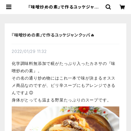
『味噌炒めの素』で作るユッケジャンク
ッパ🔥 | 【国産有機の発酵食品】カネ
サオーガニック味噌工房オンラインス
トア
『味噌炒めの素』で作るユッケジャンクッパ🔥
2022/01/29 11:32
化学調味料無添加で糀がたっぷり入ったカネサの『味
噌炒めの素』。
その名の通り炒め物にはこれ一本で味が決まるオスス
メ商品なのですが、ピリ辛スープにもアレンジできる
んですよ😊
身体がとっても温まる野菜たっぷりのスープです。