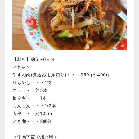
【材料】約5〜6人分
＜具材＞
牛すね肉(煮込み用厚切り)・・・350g〜400g
豆もやし・・・1袋
ニラ・・・約5本
長ネギ・・・1本
にんじん・・・1/2本
大根・・・約10cm
とき卵・・・2個分
＜牛肉下茹で用材料＞