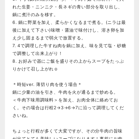
れた生姜・ニンニク・長ネギの青い部分を取り出し、
鍋に煮汁のみを移す。
6. 鍋に野菜を加え、柔らかくなるまで煮る。(ニラは最
後に加えて下さい)味噌・醤油で味付けし、溶き卵を加
え少し固まるまで弱火で放置する。
7. 4で調理した牛すね肉を鍋に加え、味を見て塩・砂糖
で調整して出来上がり！
8. お好みで器にご飯を盛りその上からスープをたっぷ
りかけて召し上がれ☺️
＊時短ver. 薄切り肉を使う場合＊
鍋に少量の油を引き、牛肉を火が通るまで炒める。
＜牛肉下味用調味料＞を加え、お肉全体に絡めてお
く。その場合は行程2→3→6→7に沿って調理してくだ
さいね。
ちょっと行程が多くて大変ですが、その分牛肉の旨味
が出てとても美味しいスープになります！事前にお肉