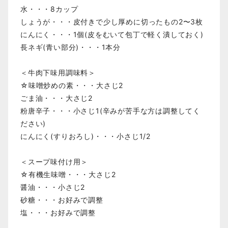
水・・・8カップ
しょうが・・・皮付きで少し厚めに切ったもの2〜3枚
にんにく・・・1個(皮をむいて包丁で軽く潰しておく)
長ネギ(青い部分)・・・1本分
＜牛肉下味用調味料＞
☆味噌炒めの素・・・大さじ2
ごま油・・・大さじ2
粉唐辛子・・・小さじ1(辛みが苦手な方は調整してく
ださい)
にんにく(すりおろし)・・・小さじ1/2
＜スープ味付け用＞
☆有機生味噌・・・大さじ2
醤油・・・小さじ2
砂糖・・・お好みで調整
塩・・・お好みで調整