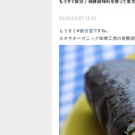
もうすぐ節分♪発酵調味料を使って恵方
2022/02/01 14:20
もうすぐ
#節分👹
ですね。
カネサオーガニック味噌工房の発酵調