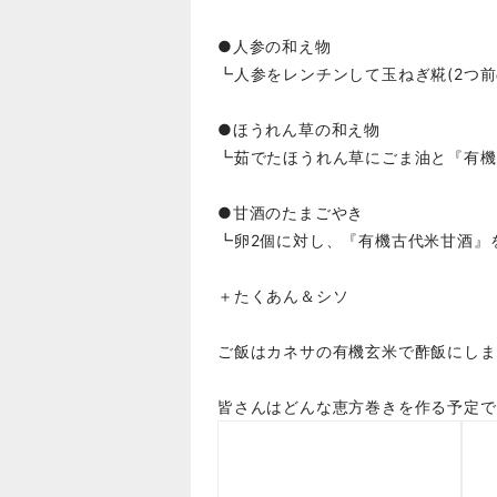
●人参の和え物
┗人参をレンチンして玉ねぎ糀(2つ
●ほうれん草の和え物
┗茹でたほうれん草にごま油と『有機
●甘酒のたまごやき
┗卵2個に対し、『有機古代米甘酒』
＋たくあん＆シソ
ご飯はカネサの有機玄米で酢飯にしまし
皆さんはどんな恵方巻きを作る予定で