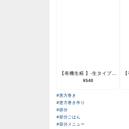
#恵方巻き
#恵方巻き作り
#節分
#節分ごはん
#節分メニュー