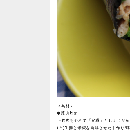
＜具材＞
●豚肉炒め
┗豚肉を炒めて『旨糀』としょうが糀
(＊)生姜と米糀を発酵させた手作り