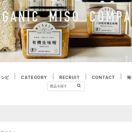
レシピ
CATEGORY
RECRUIT
CONTACT
発