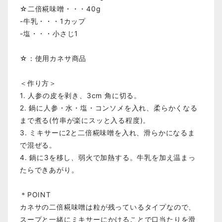
☆二倍糀味噌・・・40g
-牛乳・・・1カップ
-塩・・・小さじ1
☆：使用カネサ商品
＜作り方＞
1. 人参の皮を剥き、3cm 角に切る。
2. 鍋に人参・水・塩・コンソメを入れ、柔らかくなる
まで煮る(竹串が楽にスッと入る程度)。
3. ミキサーに2と二倍糀味噌を入れ、滑らかになるま
で混ぜる。
4. 鍋に3を移し、弱火で加熱する。牛乳を加え温まっ
たらできあがり。
＊POINT
カネサの二倍糀味噌は粒が残っているタイプなので、
スープと一緒にミキサーにかけることで口当たりを滑