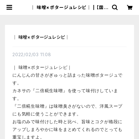
｜ 味噌×ポタージュレシピ｜ | 【国産
有機の発酵食品】カネサオーガニック
味噌工房オンラインストア
｜ 味噌×ポタージュレシピ｜
2022/02/03 11:08
｜ 味噌×ポタージュレシピ｜
にんじんの甘さがぎゅっと詰まった味噌ポタージュで
す。
カネサの『二倍糀生味噌』を使って味付けしていま
す。
『二倍糀生味噌』は味噌臭さがないので、洋風スープ
にも気軽に使うことができます。
お塩のみで味付けした時と比べ、旨味とコクが格段に
アップしまろやかに味をまとめてくれるのでとっても
重宝しますよ。