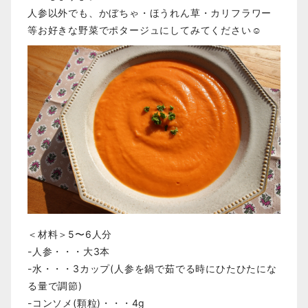
人参以外でも、かぼちゃ・ほうれん草・カリフラワー
等お好きな野菜でポタージュにしてみてください☺️
＜材料＞5〜6人分
-人参・・・大3本
-水・・・3カップ(人参を鍋で茹でる時にひたひたにな
る量で調節)
-コンソメ(顆粒)・・・4g