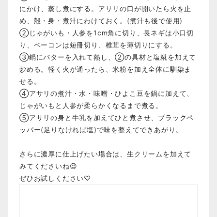
にかけ、蒸し煮にする。アサリの口が開いたら火を止
め、殻・身・煮汁にわけておく。(煮汁も後で使用)
②じゃがいも・人参を1cm角に切り、長ネギは小口切
り、ベーコンは短冊切り、椎茸を薄切りにする。
③鍋にバターを入れて熱し、②の具材と塩糀を加えて
炒める。軽く火が通ったら、米粉を加え全体に馴染ま
せる。
④アサリの煮汁・水・味噌・ひよこ豆を鍋に加えて、
じゃがいもと人参が柔らかくなるまで煮る。
⑤アサリの身と牛乳を加えてひと煮させ、ブラックペ
ッパー(足りなければ塩)で味を整えてできあがり。
さらに濃厚に仕上げたい場合は、生クリームを加えて
みてくださいね😉
ぜひお試しください♡