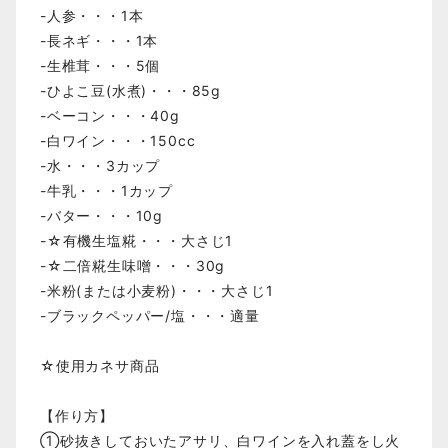
-人参・・・1本
-長ネギ・・・1本
-生椎茸・・・5個
-ひよこ豆(水煮)・・・85g
-ベーコン・・・40g
-白ワイン・・・150cc
-水・・・3カップ
-牛乳・・・1カップ
-バター・・・10g
-☆有機生塩糀・・・大さじ1
-☆二倍糀生味噌・・・30g
-米粉(または小麦粉)・・・大さじ1
-ブラックペッパー/塩・・・適量
☆使用カネサ商品
【作り方】
①砂抜きしておいたアサリ、白ワインを入れ蓋をし火