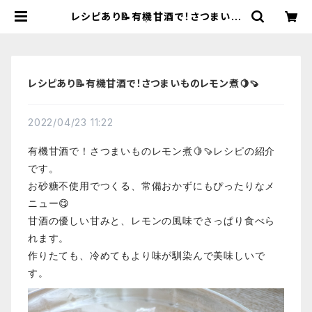
レシピあり📝有機甘酒で！さつまいも
のレモン煮🍋🍠 | 【国産有機の発酵食
品】カネサオーガニック味噌工房オン
ラインストア
レシピあり📝有機甘酒で！さつまいものレモン煮🍋🍠
2022/04/23 11:22
有機甘酒で！さつまいものレモン煮🍋🍠レシピの紹介
です。
お砂糖不使用でつくる、常備おかずにもぴったりなメ
ニュー😋
甘酒の優しい甘みと、レモンの風味でさっぱり食べら
れます。
作りたても、冷めてもより味が馴染んで美味しいで
す。