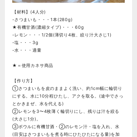
【材料】(4人分)
-さつまいも・・・1本(280g)
★有機甘酒(濃縮タイプ)・・・60g
-レモン・・・1/2個(薄切り4枚、絞り汁大さじ1)
-塩・・・3g
-水・・・適量
★＝使用カネサ商品
【作り方】
①さつまいもを皮のままよく洗い、約1cm幅に輪切り
にする。水に10分程ひたし、アクを取る。(途中でさっ
とかきまぜ、水を代える)
②レモンを3〜4枚薄く輪切りにし、残りは汁を絞る
(大さじ1分)。
③ボウルに有機甘酒・②のレモン汁・塩を入れ、水
(目安はさつまいもを煮る時にひたひたになる量)を加