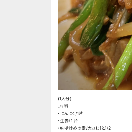
(1人分)
_材料
・にんにく/1片
・生姜/１片
・味噌炒めの素/大さじ1と1/2