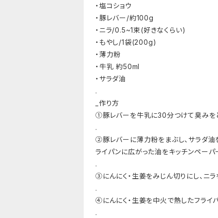
・塩コショウ
・豚レバー/約100g
・ニラ/0.5~1束(好きなくらい)
・もやし/1袋(200g)
・薄力粉
・牛乳 約50ml
・サラダ油
.
_作り方
①豚レバーを牛乳に30分つけて臭みを
.
②豚レバーに薄力粉をまぶし、サラダ油
ライパンに広がった油をキッチンペーパ
.
③にんにく・生姜をみじん切りにし、ニラ
.
④にんにく・生姜を中火で熱したフライ
.