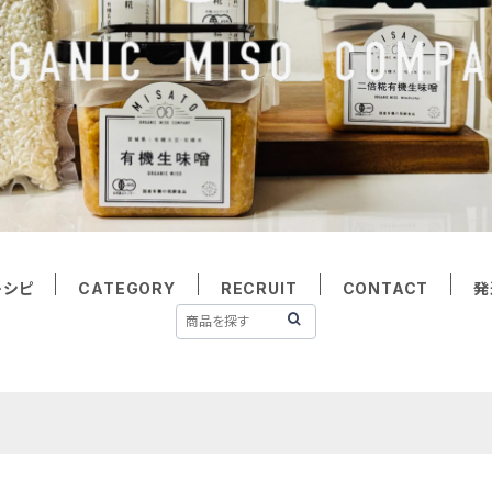
レシピ
CATEGORY
RECRUIT
CONTACT
発