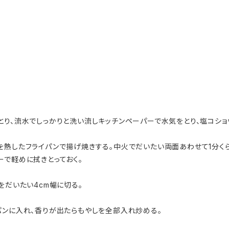
とり、流水でしっかりと洗い流しキッチンペーパーで水気をとり、塩コショ
を熱したフライパンで揚げ焼きする。中火でだいたい両面あわせて1分くら
ーで軽めに拭きとっておく。
をだいたい4cm幅に切る。
パンに入れ、香りが出たらもやしを全部入れ炒める。