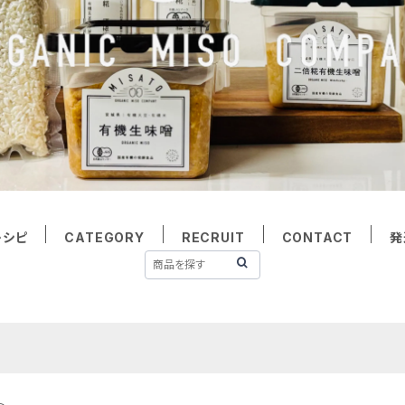
レシピ
CATEGORY
RECRUIT
CONTACT
発