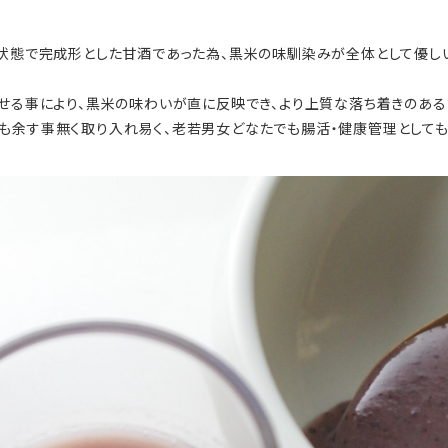
た状態で完成形とした甘酒であった為、黒米の味馴染みが全体として優し
ませる事により、黒米の味わいが直に反映でき、より上質な落ち着きのある
も余す事無く取り入れ易く、老若男女どなたでも腸活・健康管理として