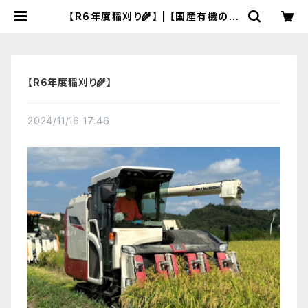
【R6年度稲刈り🌾】 | 【国産有機の発
酵食品】カネサオーガニック味噌工房
オンラインストア
【R6年度稲刈り🌾】
2024/11/16 17:46