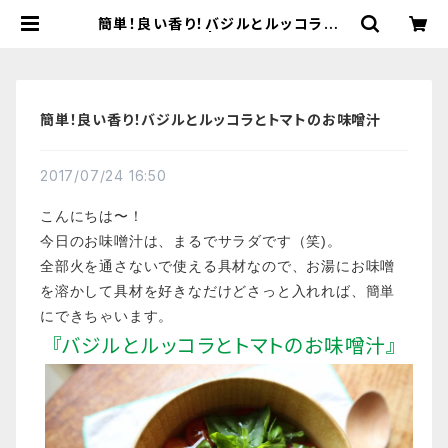
簡単！良い香り！バジルとルッコラとト
マトのお味噌汁 | 【国産有機の発酵食
品】カネサオーガニック味噌工房オン
ラインストア
簡単！良い香り！バジルとルッコラとトマトのお味噌汁
2017/07/24 16:50
こんにちは〜！
今日のお味噌汁は、まるでサラダです（笑)。
全部火を通さないで使える具材なので、お湯にお味噌
を溶かして具材を好きなだけどさっと入れれば、簡単
にできちゃいます。
『バジルとルッコラとトマトのお味噌汁』