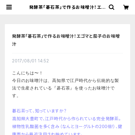
発酵茶「碁石茶」で作るお味噌汁！エゴ
マと茄子のお味噌汁 | 【国産有機の発
酵食品】カネサオーガニック味噌工房
オンラインストア
発酵茶「碁石茶」で作るお味噌汁！エゴマと茄子のお味噌
汁
2017/08/01 14:52
こんにちは〜！
今日のお味噌汁は、高知県で江戸時代から伝統的な製
法で生産されている『碁石茶』を使ったお味噌汁で
す。
碁石茶って、知っていますか？
高知県大豊町で、江戸時代から作られている完全発酵茶。
植物性乳酸菌を多く含み（なんとヨーグルトの200倍!）、健
康面から最近注目され始めています。