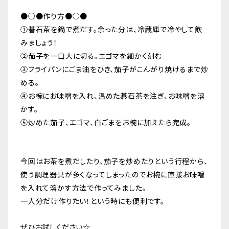
●○●作り方●○●
①碁石茶を鍋で煮だす。余った分は、冷蔵庫で冷やして飲
みましょう！
②茄子を一口大に切る。エゴマを細かく刻む
③フライパンにごま油をひき、茄子がこんがり焼けるまで炒
める。
④お椀にお味噌を入れ、温めた碁石茶を注ぎ、お味噌を溶
かす。
⑤炒めた茄子、エゴマ、白ごまをお椀に加えたら完成。
今回はお茶を煮だしたり、茄子を炒めたりという行程から、
使う調理器具が多くなってしまったのでお椀に直接お味噌
を入れて溶かす方法で作ってみました。
一人分だけ作りたい！という時にも便利です。
ぜひお試しください☆