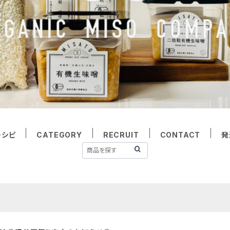
レシピ
CATEGORY
RECRUIT
CONTACT
発