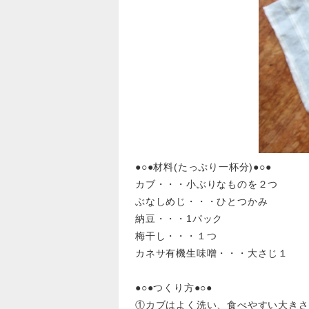
●○●材料(たっぷり一杯分)●○●
カブ・・・小ぶりなものを２つ
ぶなしめじ・・・ひとつかみ
納豆・・・1パック
梅干し・・・１つ
カネサ有機生味噌・・・大さじ１
●○●つくり方●○●
①カブはよく洗い、食べやすい大きさ