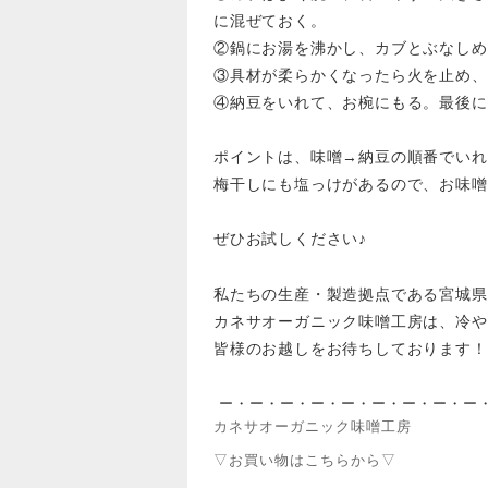
に混ぜておく。
②鍋にお湯を沸かし、カブとぶなしめ
③具材が柔らかくなったら火を止め、
④納豆をいれて、お椀にもる。最後に
ポイントは、味噌→納豆の順番でいれ
梅干しにも塩っけがあるので、お味噌
ぜひお試しください♪
私たちの生産・製造拠点である宮城県
カネサオーガニック味噌工房は、冷や
皆様のお越しをお待ちしております！
ー・ー・ー・ー・ー・ー・ー・ー・ー
カネサオーガニック味噌工房
▽お買い物はこちらから▽